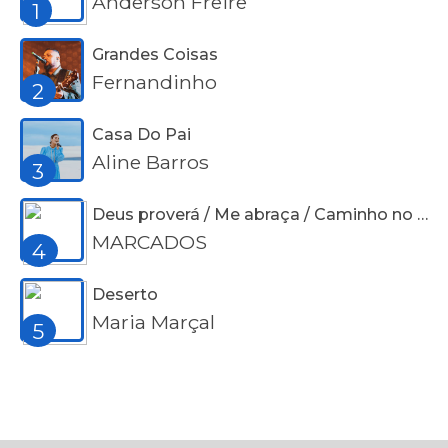
Anderson Freire
1
Grandes Coisas
Fernandinho
2
Casa Do Pai
Aline Barros
3
Deus proverá / Me abraça / Caminho no deserto / Não pare
MARCADOS
4
Deserto
Maria Marçal
5