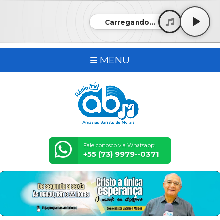
Carregando...
MENU
Fale conosco via Whatsapp:
+55 (73) 9979--0371