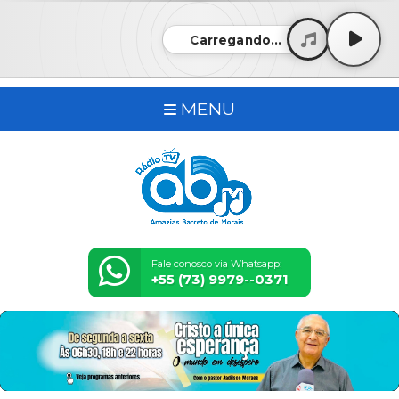
Carregando...
MENU
Fale conosco via Whatsapp:
+55 (73) 9979--0371